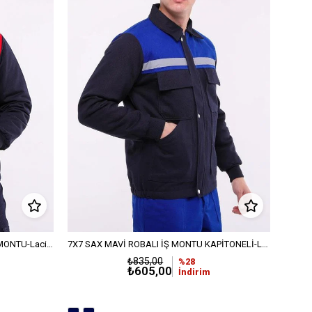
7X7 KIRMIZI ROBALI KAPİTONELİ İŞ MONTU-Lacivert
7X7 SAX MAVİ ROBALI İŞ MONTU KAPİTONELİ-Lacivert
₺835,00
%28
₺605,00
İndirim