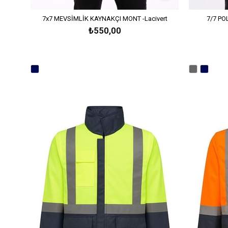
7x7 MEVSİMLİK KAYNAKÇI MONT -Lacivert
7/7 PO
₺550,00