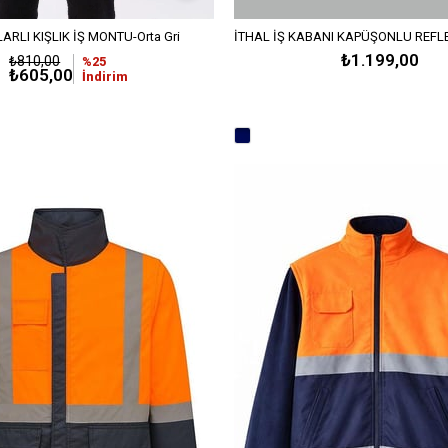
LARLI KIŞLIK İŞ MONTU-Orta Gri
₺1.199,00
₺810,00
%25
₺605,00
İndirim