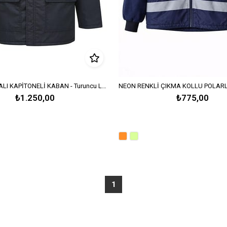
BONDİT ROBALI KAPİTONELİ KABAN - Turuncu Lacivert
₺1.250,00
₺775,00
1