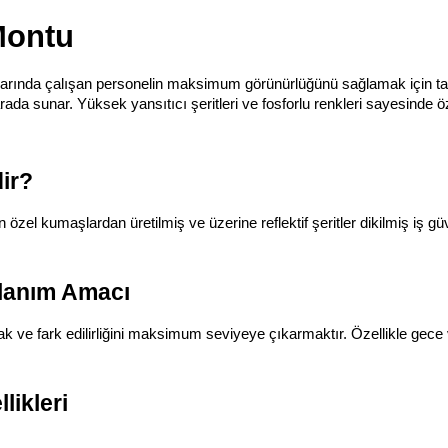
Montu
ullarında çalışan personelin maksimum görünürlüğünü sağlamak için tas
da sunar. Yüksek yansıtıcı şeritleri ve fosforlu renkleri sayesinde öze
ir?
özel kumaşlardan üretilmiş ve üzerine reflektif şeritler dikilmiş iş g
llanım Amacı
 ve fark edilirliğini maksimum seviyeye çıkarmaktır. Özellikle gece vard
likleri