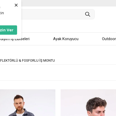
×
e
zin
İzin Ver
 Giyim İş Elbiseleri
Ayak Koruyucu
Outdoor
EFLEKTÖRLÜ & FOSFORLU İŞ MONTU