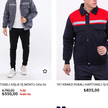
TONELİ KIŞLIK İŞ MONTU-Orta Gri
₺835,00
₺790,00
%30
₺550,00
İndirim