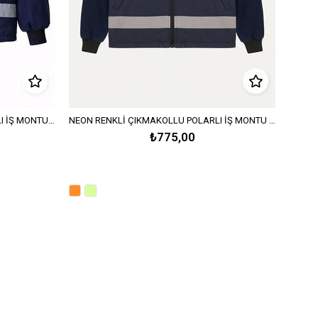
NEON RENKLİ ÇIKMA KOLLU POLARLI İŞ MONTU - Neon Turuncu
NEON RENKLİ ÇIKMAKOLLU POLARLI İŞ MONTU - Sarı & Lacivert
₺775,00