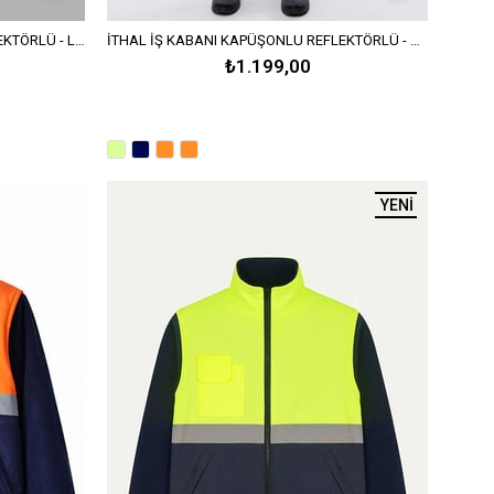
İTHAL İŞ KABANI KAPÜŞONLU REFLEKTÖRLÜ - Lacivert
İTHAL İŞ KABANI KAPÜŞONLU REFLEKTÖRLÜ - Neon Sarı
₺1.199,00
YENI ÜRÜN