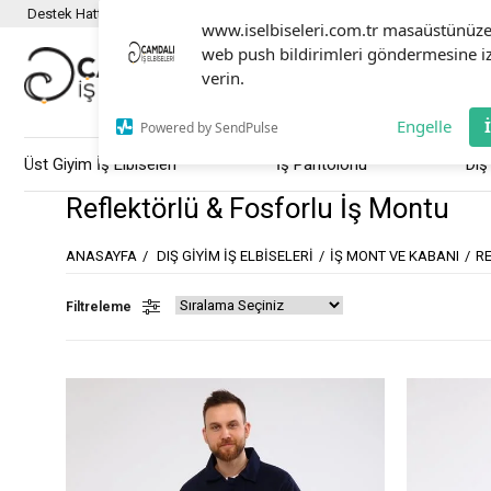
Destek Hattı :
0501 351 80 03
www.iselbiseleri.com.tr masaüstünüz
web push bildirimleri göndermesine i
verin.
Engelle
Powered by SendPulse
Üst Giyim İş Elbiseleri
İş Pantolonu
Dış
Reflektörlü & Fosforlu İş Montu
ANASAYFA
DIŞ GIYIM İŞ ELBISELERI
İŞ MONT VE KABANI
R
Filtreleme