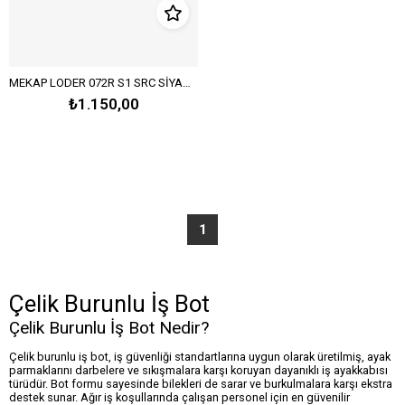
MEKAP LODER 072R S1 SRC SİYAH ÇELİK BURUNLU İŞ BOTU
₺1.150,00
1
Çelik Burunlu İş Bot
Çelik Burunlu İş Bot Nedir?
Çelik burunlu iş bot, iş güvenliği standartlarına uygun olarak üretilmiş, ayak
parmaklarını darbelere ve sıkışmalara karşı koruyan dayanıklı iş ayakkabısı
türüdür. Bot formu sayesinde bilekleri de sarar ve burkulmalara karşı ekstra
destek sunar. Ağır iş koşullarında çalışan personel için en güvenilir