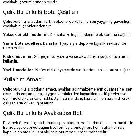
ayakkabı çözümlerinden biridir.
Çelik Burunlu İş Botu Çeşitleri
Çelik burunlu iş botları, farklı sektörlerde kullanılan en yaygın iş güvenliği
ayakkabısı çeşitlerindendir:
Yüksek bilekli modeller:
Dış saha ve inşaat işlerinde ek koruma sağlar.
Yarım bot modelleri:
Daha hafif yapısıyla depo ve lojistik sektöründe
tercih edilir.
Kışlık modeller:
Su geçirmez yüzeyi ve sıcak astarıyla soğuk havalarda
kullanılır.
Yazlık modeller:
Nefes alabilir yapısıyla sıcak ortamlarda konfor sağlar.
Kullanım Amacı
Çelik burunlu iş botların amacı, ayakları ağır malzemelerin düşmesine, sert
cisimlerin çarpmasına, kaygan zeminlerden kaynaklanan düşmelere ve
delinmelere karşı korumaktır. Aynı zamanda iş kazalarını en aza indirerek
çalışanların güvenliğini artırır.
Çelik Burunlu İş Ayakkabısı Bot
Bazı sektörlerde “çelik burunlu iş ayakkabısı bot” terimi de kullanılmaktadır.
Burada ayakkabı estetiğini bot formuyla birleştiren, hem saha hem de
kapalı alanlarda kullanılabilen hibrit modellerden bahsedilir.