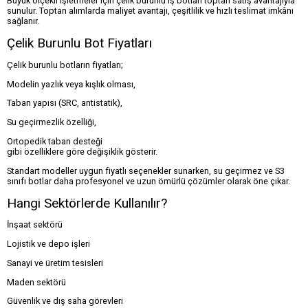
Büyük ölçekli işletmeler için çelik burunlu iş botları toptan satış avantajıyla
sunulur. Toptan alımlarda maliyet avantajı, çeşitlilik ve hızlı teslimat imkânı
sağlanır.
Çelik Burunlu Bot Fiyatları
Çelik burunlu botların fiyatları;
Modelin yazlık veya kışlık olması,
Taban yapısı (SRC, antistatik),
Su geçirmezlik özelliği,
Ortopedik taban desteği
gibi özelliklere göre değişiklik gösterir.
Standart modeller uygun fiyatlı seçenekler sunarken, su geçirmez ve S3
sınıfı botlar daha profesyonel ve uzun ömürlü çözümler olarak öne çıkar.
Hangi Sektörlerde Kullanılır?
İnşaat sektörü
Lojistik ve depo işleri
Sanayi ve üretim tesisleri
Maden sektörü
Güvenlik ve dış saha görevleri