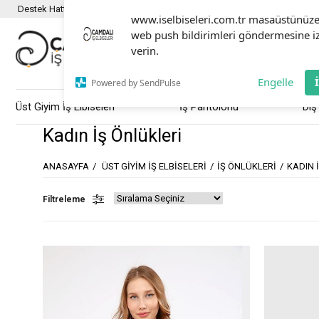
Destek Hattı :
0501 351 80 03
www.iselbiseleri.com.tr masaüstünüz
web push bildirimleri göndermesine i
verin.
Engelle
Powered by SendPulse
Üst Giyim İş Elbiseleri
İş Pantolonu
Dış
Kadın İş Önlükleri
ANASAYFA
ÜST GIYIM İŞ ELBISELERI
İŞ ÖNLÜKLERI
KADIN 
Filtreleme