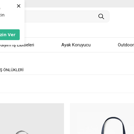
×
e
zin
İzin Ver
 Giyim İş Elbiseleri
Ayak Koruyucu
Outdoor
İŞ ÖNLÜKLERI