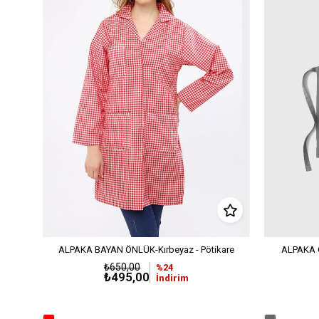
ALPAKA BAYAN ÖNLÜK-Kırbeyaz - Pötikare
ALPAKA 
₺650,00
%24
₺495,00
İndirim