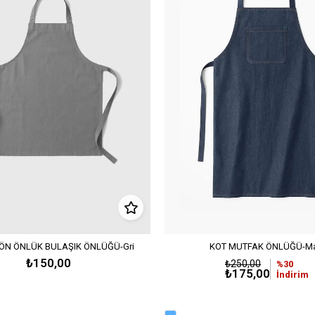
ÖN ÖNLÜK BULAŞIK ÖNLÜĞÜ-Gri
KOT MUTFAK ÖNLÜĞÜ-Ma
₺150,00
₺250,00
%30
₺175,00
İndirim