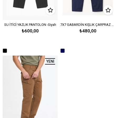
SU İTİCİ YAZLIK PANTOLON -Siyah
7X7 GABARDİN KIŞLIK ÇARPRAZ REFLEKTÖRLÜ PANTOLON-Lacivert
₺600,00
₺480,00
YENI ÜRÜN