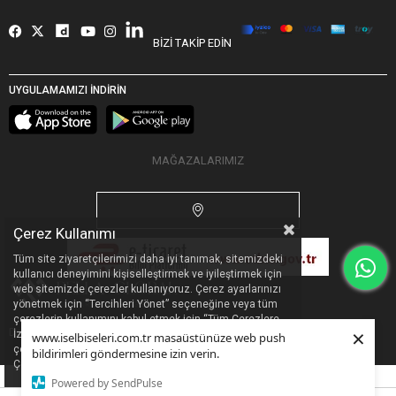
BİZİ TAKİP EDİN
UYGULAMAMIZI İNDİRİN
MAĞAZALARIMIZ
Çerez Kullanımı
Tüm site ziyaretçilerimizi daha iyi tanımak, sitemizdeki
kullanıcı deneyimini kişiselleştirmek ve iyileştirmek için
web sitemizde çerezler kullanıyoruz. Çerez ayarlarınızı
yönetmek için “Tercihleri Yönet” seçeneğine veya tüm
çerezlerin kullanımını kabul etmek için “Tüm Çerezlere
×
Designed by
Pella Global
|
PR
&
Dijital Pazarlama Ajansı
İzin Ver” seçeneğine tıklayabilirsiniz. Sitemizdeki
www.iselbiseleri.com.tr masaüstünüze web push
çerezleri ve bu çerezleri hangi amaçla kullandığımızı
bildirimleri göndermesine izin verin.
Çerez Politikası’ndan inceleyebilirsiniz.
Powered by SendPulse