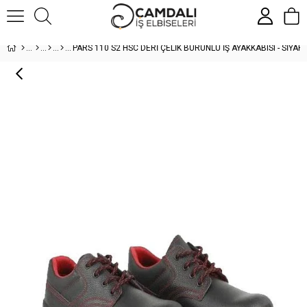
PARS 110 S2 HSC DERİ ÇELİK BURUNLU İŞ AYAKKABISI - SIYAH