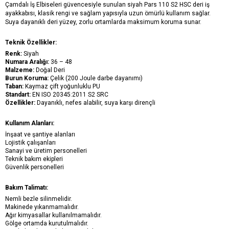
Çamdalı İş Elbiseleri güvencesiyle sunulan siyah Pars 110 S2 HSC deri iş 
ayakkabısı, klasik rengi ve sağlam yapısıyla uzun ömürlü kullanım sağlar. 
Suya dayanıklı deri yüzey, zorlu ortamlarda maksimum koruma sunar.
Teknik Özellikler:
Renk:
 Siyah
Numara Aralığı:
 36 – 48
Malzeme: 
Doğal Deri
Burun Koruma:
 Çelik (200 Joule darbe dayanımı)
Taban: 
Kaymaz çift yoğunluklu PU
Standart:
 EN ISO 20345:2011 S2 SRC
Özellikler:
 Dayanıklı, nefes alabilir, suya karşı dirençli
Kullanım Alanları:
İnşaat ve şantiye alanları
Lojistik çalışanları
Sanayi ve üretim personelleri
Teknik bakım ekipleri
Güvenlik personelleri
Bakım Talimatı:
Nemli bezle silinmelidir.
Makinede yıkanmamalıdır.
Ağır kimyasallar kullanılmamalıdır.
Gölge ortamda kurutulmalıdır.