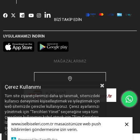
BİZİ TAKİP EDİN
UYGULAMAMIZI İNDİRİN
MAĞAZALARIMIZ
Çerez Kullanımı
Tüm site ziyaretçilerimizi daha iyi tanımak, sitemizdeki
kullanıcı deneyimini kişiselleştirmek ve iyileştirmek için
web sitemizde çerezler kullanıyoruz. Çerez ayarlarınızı
yönetmek için “Tercihleri Yönet” seçeneğine veya tüm
çerezlerin kullanımını kabul etmek için “Tüm Çerezlere
×
Designed by
Pella Global
|
PR
&
Dijital Pazarlama Ajansı
İzin Ver” seçeneğine tıklayabilirsiniz. Sitemizdeki
www.iselbiseleri.com.tr masaüstünüze web push
çerezleri ve bu çerezleri hangi amaçla kullandığımızı
bildirimleri göndermesine izin verin.
Çerez Politikası’ndan inceleyebilirsiniz.
Powered by SendPulse