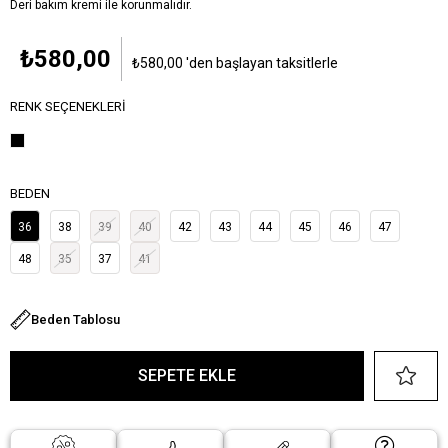
Deri bakım kremi ile korunmalıdır.
₺580,00
₺580,00
'den başlayan taksitlerle
RENK SEÇENEKLERI
BEDEN
36
38
39
40
42
43
44
45
46
47
48
35
37
41
Beden Tablosu