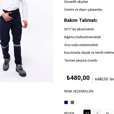
Güvenlik ekipleri
Üretim ve depo çalışanları
Bakım Talimatı:
30°C’de yıkanmalıdır.
Ağartıcı kullanılmamalıdır.
Orta ısıda ütülenmelidir.
Kurutmada düşük ısı tercih edilmel
Tersten yıkama önerilir.
₺480,00
₺480,00
'de
RENK SEÇENEKLERI
BEDEN
XS
S
M