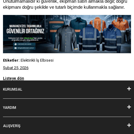
Unutulmamalıdır ki güvenlik, ekipman satın almakla değil; doğru 
ekipmanı doğru şekilde ve tutarlı biçimde kullanmakla sağlanır.
Etiketler:
Elektirikli İş Elbisesi
Şubat 25, 2026
Listeye dön
KURUMSAL
YARDIM
ALIŞVERİŞ