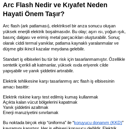
Arc Flash Nedir ve Kıyafet Neden 
Hayati Önem Taşır?
Arc flash (ark patlaması), elektriksel bir arıza sonucu oluşan 
yüksek enerjili elektrik boşalmasıdır. Bu olay; aşırı ısı, yoğun ışık, 
basınç dalgası ve erimiş metal parçacıkları oluşturabilir. Sonuç 
olarak ciddi termal yanıklar, patlama kaynaklı yaralanmalar ve 
düşme gibi ikincil kazalar meydana gelebilir.
Standart iş elbiseleri bu tür bir risk için tasarlanmamıştır. Özellikle 
sentetik içerikli alt katmanlar, yüksek ısıda eriyerek cilde 
yapışabilir ve yanık şiddetini artırabilir.
Elektrik tehlikesine karşı tasarlanmış arc flash iş elbisesinin 
amacı basittir:
Elektrik riskine karşı test edilmiş kumaş kullanmak
Açıkta kalan vücut bölgelerini kapatmak
Yanık şiddetini azaltmak
Enerji maruziyetini sınırlamak
Bu noktada birçok ekip “üniforma” ile “
koruyucu donanım (KKD)
” 
kavramını karıştırır. Her iş elbisesi koruyucu değildir. Elektrik 