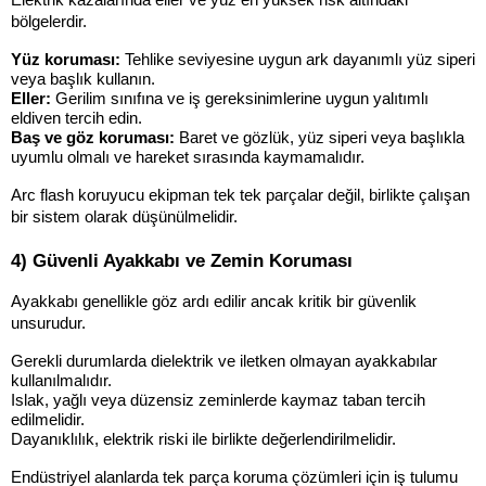
Elektrik kazalarında eller ve yüz en yüksek risk altındaki 
bölgelerdir.
Yüz koruması:
 Tehlike seviyesine uygun ark dayanımlı yüz siperi 
veya başlık kullanın.
Eller:
 Gerilim sınıfına ve iş gereksinimlerine uygun yalıtımlı 
eldiven tercih edin.
Baş ve göz koruması:
 Baret ve gözlük, yüz siperi veya başlıkla 
uyumlu olmalı ve hareket sırasında kaymamalıdır.
Arc flash koruyucu ekipman tek tek parçalar değil, birlikte çalışan 
bir sistem olarak düşünülmelidir.
4) Güvenli Ayakkabı ve Zemin Koruması
Ayakkabı genellikle göz ardı edilir ancak kritik bir güvenlik 
unsurudur.
Gerekli durumlarda dielektrik ve iletken olmayan ayakkabılar 
kullanılmalıdır.
Islak, yağlı veya düzensiz zeminlerde kaymaz taban tercih 
edilmelidir.
Dayanıklılık, elektrik riski ile birlikte değerlendirilmelidir.
Endüstriyel alanlarda tek parça koruma çözümleri için iş tulumu 