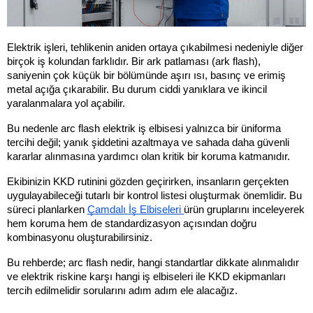
Elektrik işleri, tehlikenin aniden ortaya çıkabilmesi nedeniyle diğer 
birçok iş kolundan farklıdır. Bir ark patlaması (ark flash), 
saniyenin çok küçük bir bölümünde aşırı ısı, basınç ve erimiş 
metal açığa çıkarabilir. Bu durum ciddi yanıklara ve ikincil 
yaralanmalara yol açabilir.
Bu nedenle arc flash elektrik iş elbisesi yalnızca bir üniforma 
tercihi değil; yanık şiddetini azaltmaya ve sahada daha güvenli 
kararlar alınmasına yardımcı olan kritik bir koruma katmanıdır.
Ekibinizin KKD rutinini gözden geçirirken, insanların gerçekten 
uygulayabileceği tutarlı bir kontrol listesi oluşturmak önemlidir. Bu 
süreci planlarken 
Çamdalı İş Elbiseleri 
ürün gruplarını inceleyerek 
hem koruma hem de standardizasyon açısından doğru 
kombinasyonu oluşturabilirsiniz.
Bu rehberde; arc flash nedir, hangi standartlar dikkate alınmalıdır 
ve elektrik riskine karşı hangi iş elbiseleri ile KKD ekipmanları 
tercih edilmelidir sorularını adım adım ele alacağız.