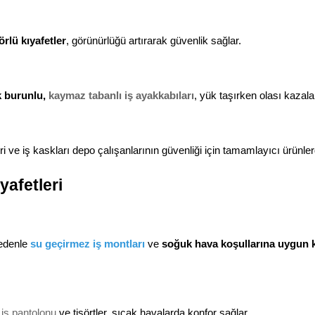
örlü kıyafetler
, görünürlüğü artırarak güvenlik sağlar.
k burunlu, 
kaymaz tabanlı iş ayakkabıları
, yük taşırken olası kazalar
 ve iş kaskları depo çalışanlarının güvenliği için tamamlayıcı ürünlerd
yafetleri
edenle 
su geçirmez iş montları
 ve 
soğuk hava koşullarına uygun kış
 
iş pantolonu
 ve tişörtler, sıcak havalarda konfor sağlar.