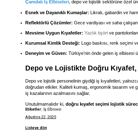
Çamdalı İş Elbiseleri
, depo ve lojistik sektörüne özel üre
Esnek ve Dayanıklı Kumaşlar:
 Likralı, gabardin ve har
Reflektörlü Çözümler:
 Gece vardiyası ve saha çalışanla
Mevsime Uygun Kıyafetler:
Yazlık tişört
 ve pantolonlar
Kurumsal Kimlik Desteği:
 Logo baskısı, renk seçimi ve
Deneyim ve Güven:
 Türkiye’nin önde gelen iş elbisesi ü
Depo ve Lojistikte Doğru Kıyafet,
Depo ve lojistik personelinin giydiği iş kıyafetleri, yalnız
doğrudan etkiler. Kaliteli kumaş, ergonomik tasarım ve 
iş kazalarının azalmasını sağlar.
Unutulmamalıdır ki, 
doğru kıyafet seçimi lojistik süre
Etiketler:
İş Elbisesi
Ağustos 22, 2025
Listeye dön