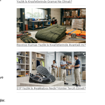
Yazlık İş Kıyafetlerinde Gramaj Ne Olmalı?
Ripstop Kumaş Yazlık İş Kıyafetlerinde Avantajlı mı?
ve 
S1P Yazlık İş Ayakkabısı Nedir? Kimler Tercih Etmeli?
lar.