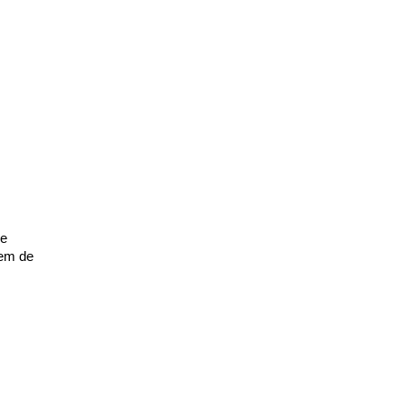
e 
em de 