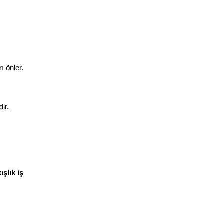
ı önler.
ir.
lık iş 