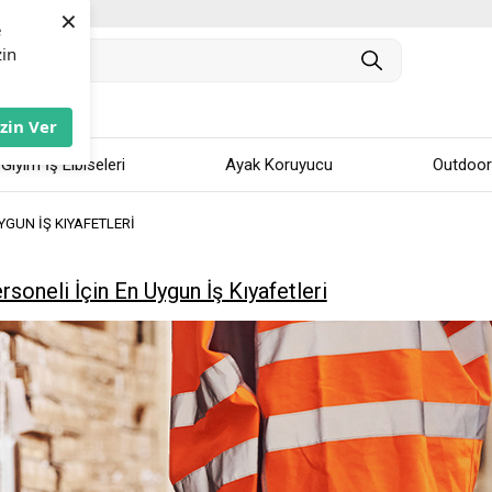
×
e
zin
İzin Ver
 Giyim İş Elbiseleri
Ayak Koruyucu
Outdoor
YGUN İŞ KIYAFETLERI
rsoneli İçin En Uygun İş Kıyafetleri