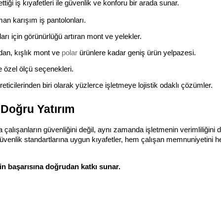
ttiği iş kıyafetleri ile güvenlik ve konforu bir arada sunar.
man karışım iş pantolonları.
rı için görünürlüğü artıran mont ve yelekler.
dan, kışlık mont ve 
polar
 ürünlere kadar geniş ürün yelpazesi.
 özel ölçü seçenekleri.
reticilerinden biri olarak yüzlerce işletmeye lojistik odaklı çözümler.
 Doğru Yatırım
ca çalışanların güvenliğini değil, aynı zamanda işletmenin verimliliğini d
güvenlik standartlarına uygun kıyafetler, hem çalışan memnuniyetini h
cin başarısına doğrudan katkı sunar.