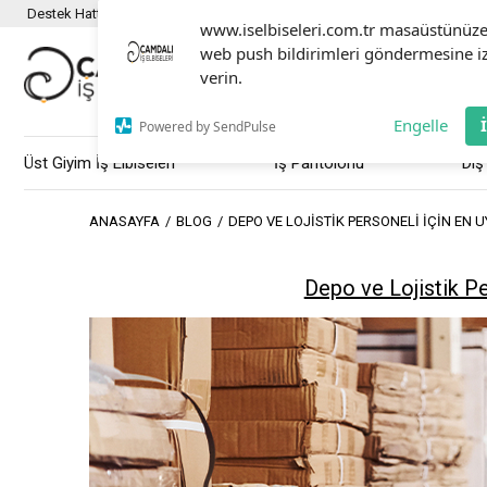
Destek Hattı :
0501 351 80 03
www.iselbiseleri.com.tr masaüstünüz
web push bildirimleri göndermesine i
verin.
Engelle
Powered by SendPulse
Üst Giyim İş Elbiseleri
İş Pantolonu
Dış
ANASAYFA
BLOG
DEPO VE LOJISTIK PERSONELI İÇIN EN U
Depo ve Lojistik Pe