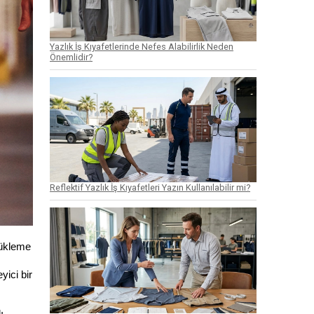
Yazlık İş Kıyafetlerinde Nefes Alabilirlik Neden
Önemlidir?
Reflektif Yazlık İş Kıyafetleri Yazın Kullanılabilir mi?
ükleme 
 
yici bir 
 