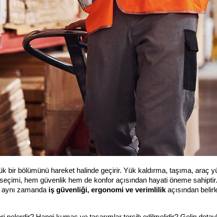
ük bir bölümünü hareket halinde geçirir. Yük kaldırma, taşıma, araç y
i seçimi, hem güvenlik hem de konfor açısından hayati öneme sahiptir.
l; aynı zamanda 
iş güvenliği, ergonomi ve verimlilik
 açısından belirle
leri nelerdir? Hangi kumaş ve tasarımlar tercih edilmelidir? Gelin detaylı