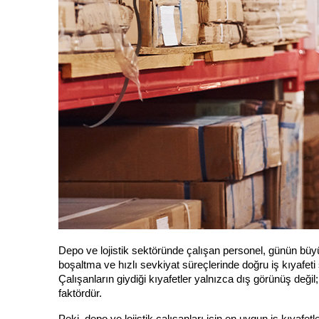
Depo ve lojistik sektöründe çalışan personel, günün büy
boşaltma ve hızlı sevkiyat süreçlerinde doğru iş kıyafet
Çalışanların giydiği kıyafetler yalnızca dış görünüş deği
faktördür.
Peki, depo ve lojistik çalışanları için en uygun iş kıyafet