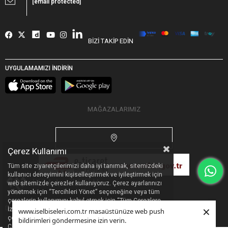
[email protected]
BİZİ TAKİP EDİN
UYGULAMAMIZI İNDİRİN
MAĞAZALARIMIZ
Çerez Kullanımı
Tüm site ziyaretçilerimizi daha iyi tanımak, sitemizdeki
kullanıcı deneyimini kişiselleştirmek ve iyileştirmek için
web sitemizde çerezler kullanıyoruz. Çerez ayarlarınızı
yönetmek için “Tercihleri Yönet” seçeneğine veya tüm
çerezlerin kullanımını kabul etmek için “Tüm Çerezlere
×
Designed by
Pella Global
|
PR
&
Dijital Pazarlama Ajansı
İzin Ver” seçeneğine tıklayabilirsiniz. Sitemizdeki
www.iselbiseleri.com.tr masaüstünüze web push
çerezleri ve bu çerezleri hangi amaçla kullandığımızı
bildirimleri göndermesine izin verin.
Çerez Politikası’ndan inceleyebilirsiniz.